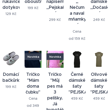
rukavice
oboustranná
nápisem
,,
dámské
dotykové
,,Pejskař
Nečum
,,Dočask
199
Kč
a naval
129
Kč
mňamky
299
Kč
249
Kč
Cena
od
159
Kč
Novinka
Novinka
Domácí
Tričko
Tričko
Černé
Olivové
bačkůrky
"Mám
"Můj
dámské
dámské
doma
pes má
šaty
šaty
199
Kč
čubku"
3
"PEJSKAŘ"
"PEJSKA
pelíšky.
Cena
459
Kč
459
Kč
Já
od
349
hypotéku."