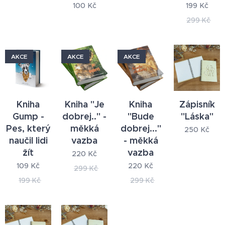
100
Kč
199
Kč
299
Kč
AKCE
AKCE
AKCE
Kniha
Kniha "Je
Kniha
Zápisník
Gump -
dobrej.." -
"Bude
"Láska"
Pes, který
měkká
dobrej..."
250
Kč
naučil lidi
vazba
- měkká
žít
vazba
220
Kč
109
Kč
220
Kč
299
Kč
199
Kč
299
Kč