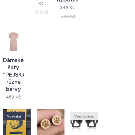
Kč
349
Kč
399
Kč
399
Kč
Dámské
šaty
"PEJSKAŘ"
různé
barvy
459
Kč
Novinka
Vyprodáno