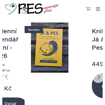
Kniha
Novinka
Já &
Pes
449
Kč
Detail
produktu