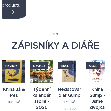
ZÁPISNÍKY A DIÁŘE
Novinka
Novinka
AKCE
AKCE
Kniha Já &
Týdenní
Nedatovaný
Kniha
Pes
kalendář
diář Gump
Gump -
stolní -
Jsme
449
Kč
179
Kč
2026
dvojka
299
Kč