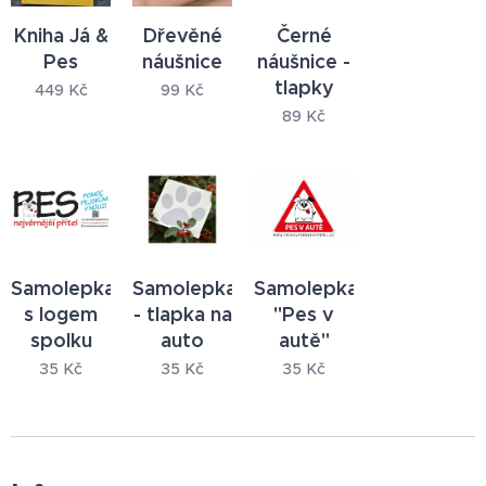
Kniha Já &
Dřevěné
Černé
Pes
náušnice
náušnice -
tlapky
449
Kč
99
Kč
89
Kč
Samolepka
Samolepka
Samolepka
s logem
- tlapka na
"Pes v
spolku
auto
autě"
35
Kč
35
Kč
35
Kč